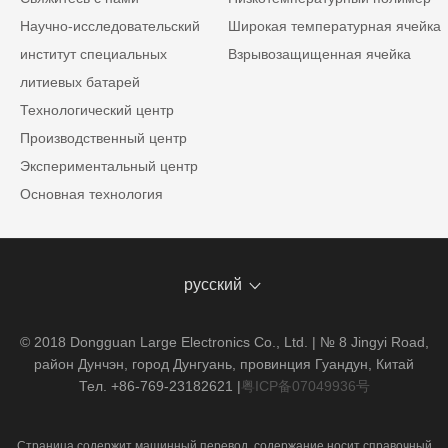
Научно-исследовательский
Широкая температурная ячейка
институт специальных
Взрывозащищенная ячейка
литиевых батарей
Технологический центр
Производственный центр
Экспериментальный центр
Основная технология
русский
© 2018 Dongguan Large Electronics Co., Ltd. | № 8 Jingyi Road,
район Дунчэн, город Дунгуань, провинция Гуандун, Китай
Тел. +86-769-23182621
|
粤ICP备07049936号
Страница содержит машинный перевод, содержание носит справочный