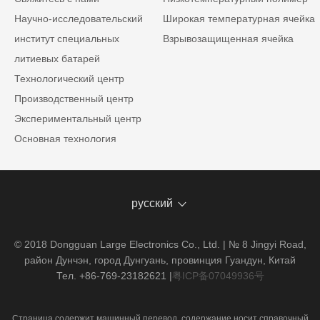
Научно-исследовательский
Широкая температурная ячейка
институт специальных
Взрывозащищенная ячейка
литиевых батарей
Технологический центр
Производственный центр
Экспериментальный центр
Основная технология
русский
© 2018 Dongguan Large Electronics Co., Ltd. | № 8 Jingyi Road,
район Дунчэн, город Дунгуань, провинция Гуандун, Китай
Тел. +86-769-23182621
|
粤ICP备07049936号
Страница содержит машинный перевод, содержание носит справочный