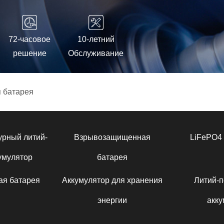
72-часовое
10-летний
решение
Обслуживание
 батарея
урный литий-
Взрывозащищенная
LiFePO4 
умулятор
батарея
ая батарея
Аккумулятор для хранения
Литий-
энергии
акку