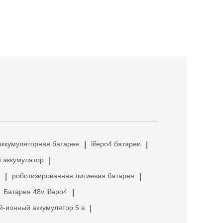
аккумуляторная батарея
lifepo4 батареи
|
|
 аккумулятор
|
роботизированная литиевая батарея
|
|
Батарея 48v lifepo4
|
й-ионный аккумулятор 5 в
|