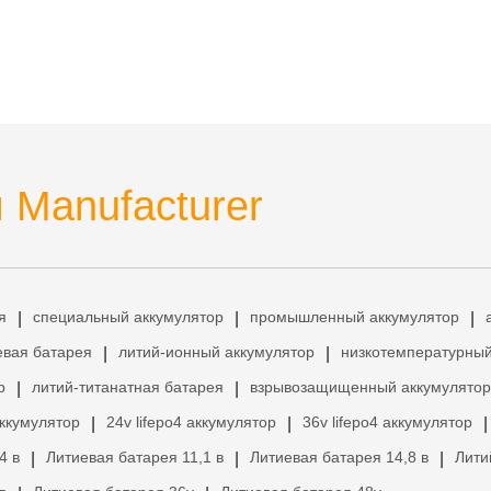
 Manufacturer
я
специальный аккумулятор
промышленный аккумулятор
|
|
|
евая батарея
литий-ионный аккумулятор
низкотемпературный
|
|
р
литий-титанатная батарея
взрывозащищенный аккумулятор
|
|
аккумулятор
24v lifepo4 аккумулятор
36v lifepo4 аккумулятор
|
|
|
4 в
Литиевая батарея 11,1 в
Литиевая батарея 14,8 в
Лити
|
|
|