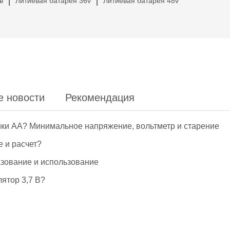
в
Литиевая батарея 36v
Литиевая батарея 48v
|
|
е новости
Рекомендация
йки АА? Минимальное напряжение, вольтметр и старение
е и расчет?
азование и использование
ятор 3,7 В?