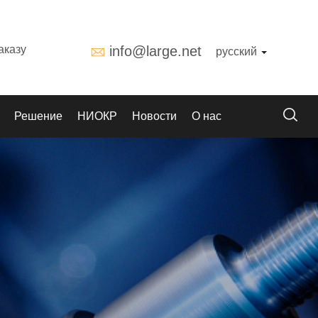
аказу
info@large.net
русский
Решение
НИОКР
Новости
О нас