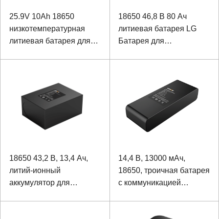
25.9V 10Ah 18650
18650 46,8 В 80 Ач
низкотемпературная
литиевая батарея LG
литиевая батарея для
Батарея для
полевого вездехода
патрульного робота с
портом связи RS485
18650 43,2 В, 13,4 Ач,
14,4 В, 13000 мАч,
литий-ионный
18650, троичная батарея
аккумулятор для
с коммуникацией
высотных БПЛА
SMBUS для
интеллектуального