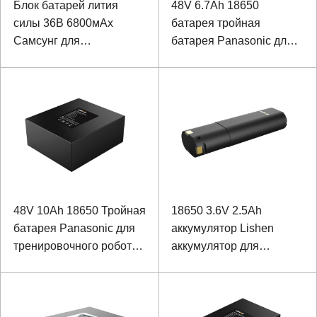
Блок батарей лития
48V 6.7Ah 18650
силы 36В 6800мАх
батарея тройная
Самсунг для
батарея Panasonic для
инвалидной коляски
медицинских
помощи силы
реабилитационных
роботов
48V 10Ah 18650 Тройная
18650 3.6V 2.5Ah
батарея Panasonic для
аккумулятор Lishen
тренировочного робота
аккумулятор для
для реабилитации
портативного
нижних конечностей
массажера