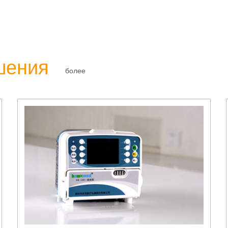
шения
более