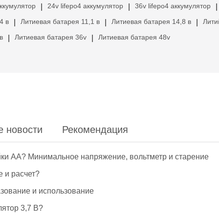
аккумулятор
24v lifepo4 аккумулятор
36v lifepo4 аккумулятор
|
|
|
4 в
Литиевая батарея 11,1 в
Литиевая батарея 14,8 в
Лити
|
|
|
в
Литиевая батарея 36v
Литиевая батарея 48v
|
|
е новости
Рекомендация
йки АА? Минимальное напряжение, вольтметр и старение
е и расчет?
азование и использование
ятор 3,7 В?