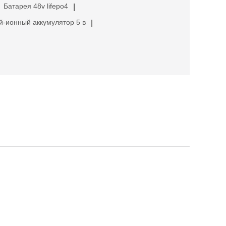
Батарея 48v lifepo4
|
й-ионный аккумулятор 5 в
|