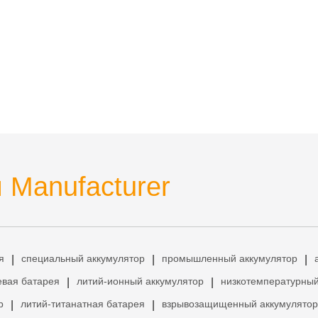
 Manufacturer
я
специальный аккумулятор
промышленный аккумулятор
|
|
|
евая батарея
литий-ионный аккумулятор
низкотемпературный
|
|
р
литий-титанатная батарея
взрывозащищенный аккумулятор
|
|