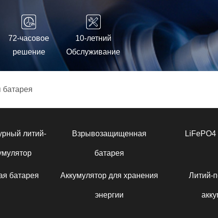
72-часовое
10-летний
решение
Обслуживание
 батарея
урный литий-
Взрывозащищенная
LiFePO4 
умулятор
батарея
ая батарея
Аккумулятор для хранения
Литий-
энергии
акку