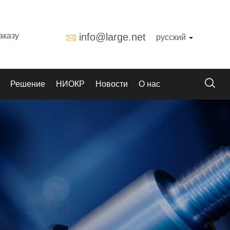
аказу
info@large.net
русский
Решение
НИОКР
Новости
О нас