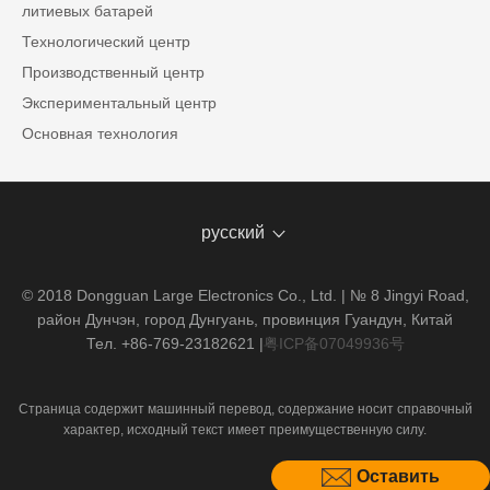
литиевых батарей
Технологический центр
Производственный центр
Экспериментальный центр
Основная технология
русский
© 2018 Dongguan Large Electronics Co., Ltd. | № 8 Jingyi Road,
район Дунчэн, город Дунгуань, провинция Гуандун, Китай
Тел. +86-769-23182621
|
粤ICP备07049936号
Страница содержит машинный перевод, содержание носит справочный
характер, исходный текст имеет преимущественную силу.
Оставить