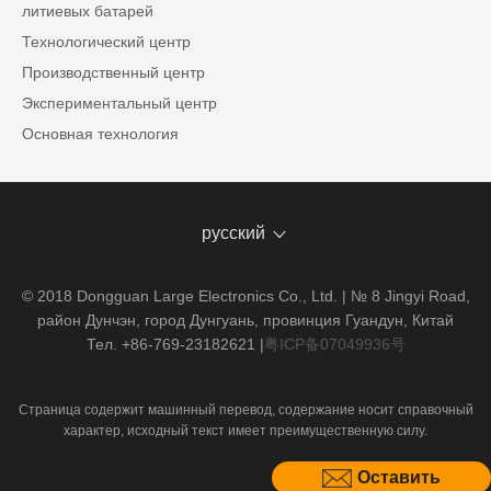
литиевых батарей
Технологический центр
Производственный центр
Экспериментальный центр
Основная технология
русский
© 2018 Dongguan Large Electronics Co., Ltd. | № 8 Jingyi Road,
район Дунчэн, город Дунгуань, провинция Гуандун, Китай
Тел. +86-769-23182621
|
粤ICP备07049936号
Страница содержит машинный перевод, содержание носит справочный
характер, исходный текст имеет преимущественную силу.
Оставить