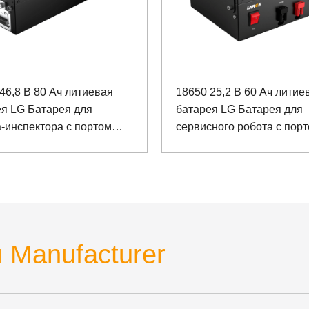
46,8 В 80 Ач литиевая
18650 25,2 В 60 Ач литие
ея LG Батарея для
батарея LG Батарея для
-инспектора с портом
сервисного робота с пор
 RS485
связи RS485
 Manufacturer