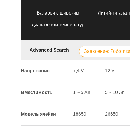
Батарея с широким
Литий-титанат
диапазоном температур
Advanced Search
Заявление: Роботиз
Напряжение
7,4 V
12 V
Вместимость
1 ~ 5 Аh
5 ~ 10 Аh
Модель ячейки
18650
26650