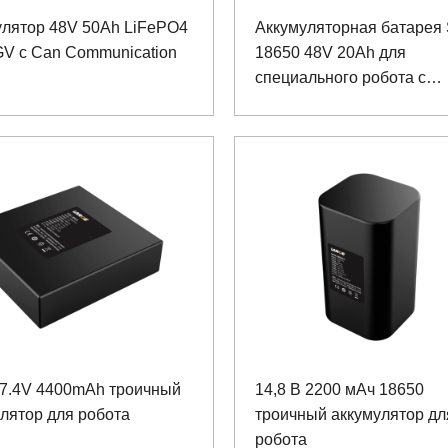
улятор 48V 50Ah LiFePO4
Аккумуляторная батарея
GV с Can Communication
18650 48V 20Ah для
специального робота с
возможностью связи
 7.4V 4400mAh троичный
14,8 В 2200 мАч 18650
лятор для робота
троичный аккумулятор дл
робота