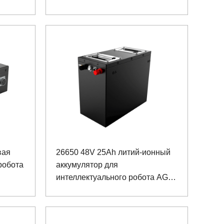
реабилитационных роботов
вая
26650 48V 25Ah литий-ионный
робота
аккумулятор для
интеллектуального робота AGV
Pipe Gallery с коммуникацией
RS485