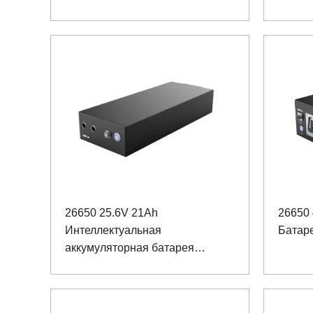
интеллектуального домашнего
робота
26650 25.6V 21Ah
26650
Интеллектуальная
Батаре
аккумуляторная батарея
LiFePO4 для робота для
проверки электроэнергии