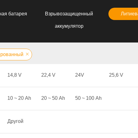
ная батарея
Взрывозащищенный
Литиев
аккумулятор
ированный
14,8 V
22,4 V
24V
25,6 V
10 ~ 20 Аh
20 ~ 50 Аh
50 ~ 100 Аh
Другой