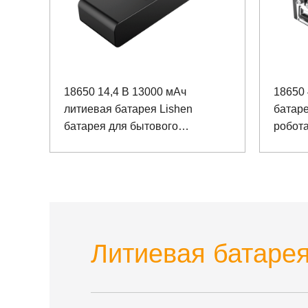
18650 14,4 В 13000 мАч
18650 
литиевая батарея Lishen
батар
батарея для бытового
робота
интеллектуального робота с
связи
портом связи SMBUS
Литиевая батарея