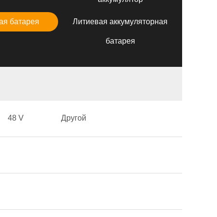
ая батарея
Литиевая аккумуляторная
батарея
48 V
Другой