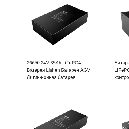
26650 24V 35Ah LiFePO4
Батаре
Батарея Lishen Батарея AGV
LiFeP
Литий-ионная батарея
контр
батар
RS485