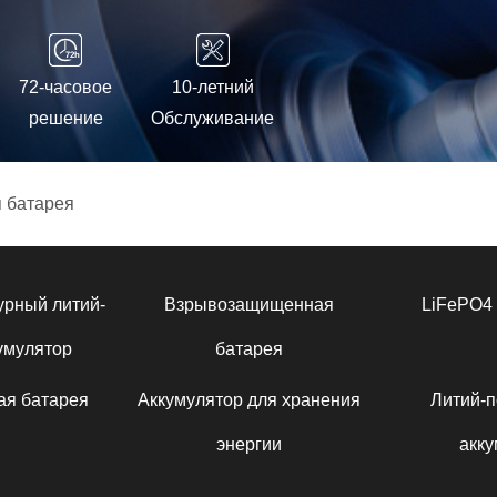
72-часовое
10-летний
решение
Обслуживание
 батарея
урный литий-
Взрывозащищенная
LiFePO4 
умулятор
батарея
ая батарея
Аккумулятор для хранения
Литий-
энергии
акку