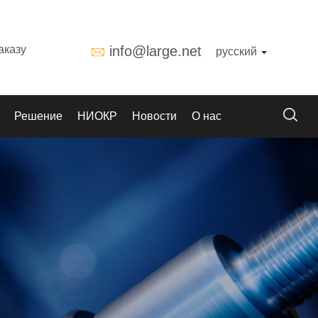
аказу
info@large.net
русский
Решение
НИОКР
Новости
О нас