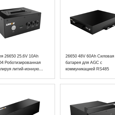
я 26650 25.6V 10Ah
26650 48V 60Ah Силовая
O4 Роботизированная
батарея для AGC с
олируя литий-ионную
коммуникацией RS485
ею с коммуникацией