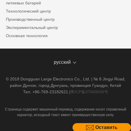
литиевых батарей
Технологический центр
Производственный центр
Экспериментальный центр
Основная технология
русский
© 2018 Dongguan Large Electronics Co., Ltd. | № 8 Jingyi Road,
район Дунчэн, город Дунгуань, провинция Гуандун, Китай
Тел. +86-769-23182621
|
粤ICP备07049936号
Страница содержит машинный перевод, содержание носит справочный
характер, исходный текст имеет преимущественную силу.
Оставить