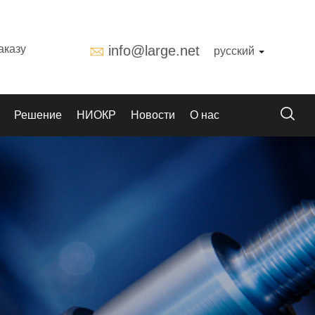
аказу
info@large.net
русский
Решение
НИОКР
Новости
О нас