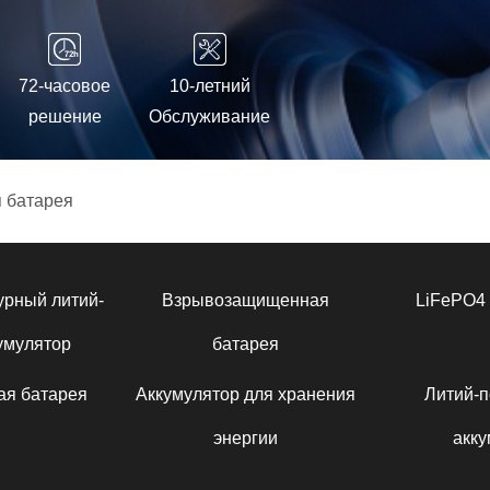
72-часовое
10-летний
решение
Обслуживание
 батарея
урный литий-
Взрывозащищенная
LiFePO4 
умулятор
батарея
ая батарея
Аккумулятор для хранения
Литий-
энергии
акку