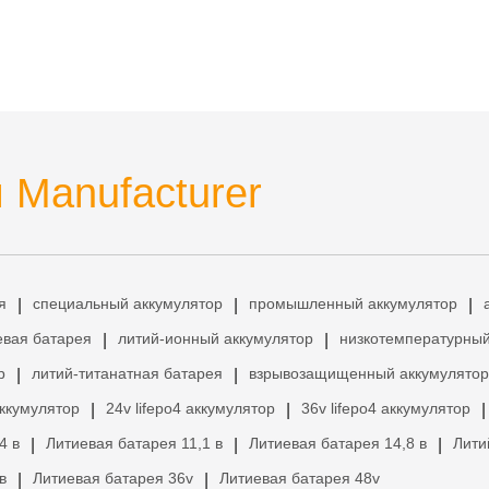
 Manufacturer
я
специальный аккумулятор
промышленный аккумулятор
|
|
|
евая батарея
литий-ионный аккумулятор
низкотемпературный
|
|
р
литий-титанатная батарея
взрывозащищенный аккумулятор
|
|
аккумулятор
24v lifepo4 аккумулятор
36v lifepo4 аккумулятор
|
|
|
4 в
Литиевая батарея 11,1 в
Литиевая батарея 14,8 в
Лити
|
|
|
в
Литиевая батарея 36v
Литиевая батарея 48v
|
|