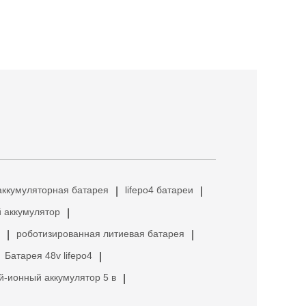
аккумуляторная батарея
lifepo4 батареи
|
|
 аккумулятор
|
роботизированная литиевая батарея
|
|
Батарея 48v lifepo4
|
й-ионный аккумулятор 5 в
|