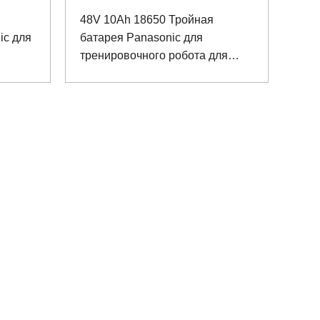
48V 10Ah 18650 Тройная
ic для
батарея Panasonic для
тренировочного робота для
ов
реабилитации нижних
конечностей