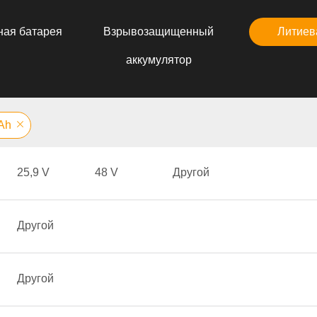
ная батарея
Взрывозащищенный
Литиев
аккумулятор
 Аh
25,9 V
48 V
Другой
Другой
Другой