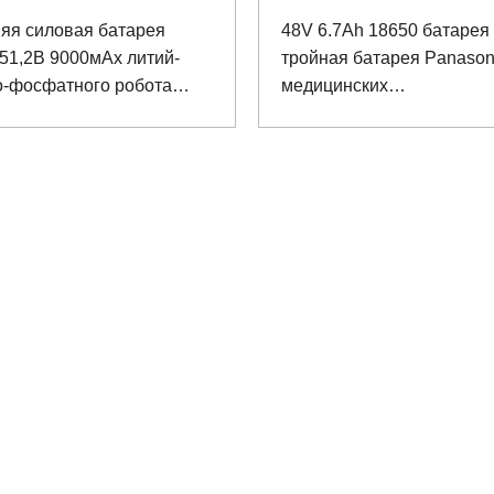
яя силовая батарея
48V 6.7Ah 18650 батарея
51,2В 9000мАх литий-
тройная батарея Panason
о-фосфатного робота
медицинских
ки
реабилитационных робот