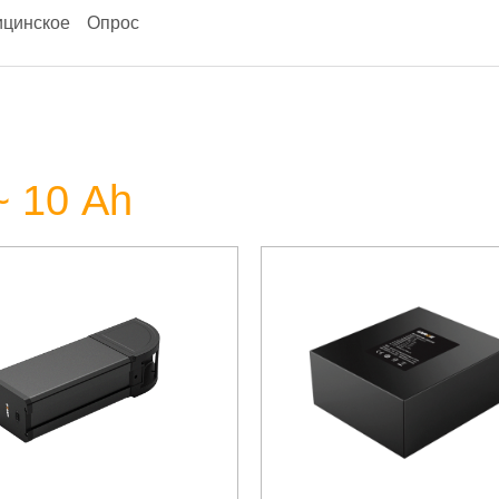
цинское
Опрос
~ 10 Аh