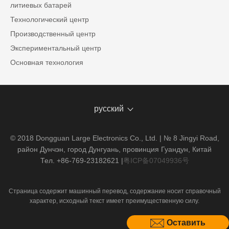
литиевых батарей
Технологический центр
Производственный центр
Экспериментальный центр
Основная технология
русский
© 2018 Dongguan Large Electronics Co., Ltd. | № 8 Jingyi Road,
район Дунчэн, город Дунгуань, провинция Гуандун, Китай
Тел. +86-769-23182621
|
粤ICP备07049936号
Страница содержит машинный перевод, содержание носит справочный
характер, исходный текст имеет преимущественную силу.
Оставить