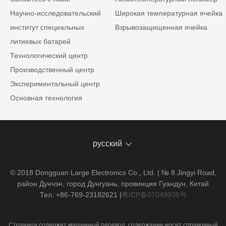
Научно-исследовательский
Широкая температурная ячейка
институт специальных
Взрывозащищенная ячейка
литиевых батарей
Технологический центр
Производственный центр
Экспериментальный центр
Основная технология
русский
© 2018 Dongguan Large Electronics Co., Ltd. | № 8 Jingyi Road,
район Дунчэн, город Дунгуань, провинция Гуандун, Китай
Тел. +86-769-23182621
|
粤ICP备07049936号
Страница содержит машинный перевод, содержание носит справочный