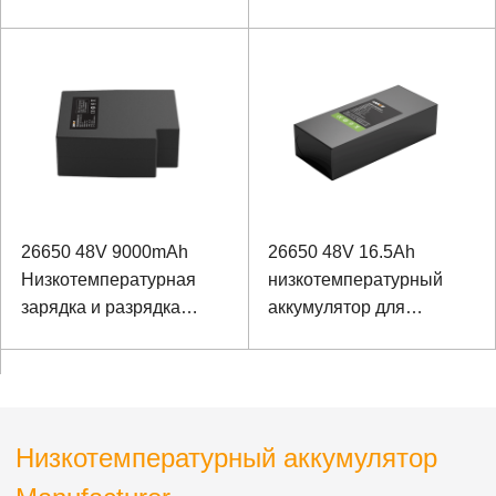
шахтного осмотра
26650 48V 9000mAh
26650 48V 16.5Ah
Низкотемпературная
низкотемпературный
зарядка и разрядка
аккумулятор для
Литий-железо-
медицинского
фосфатная литиевая
оборудования
батарея для
коммуникационного
оборудования
Низкотемпературный аккумулятор