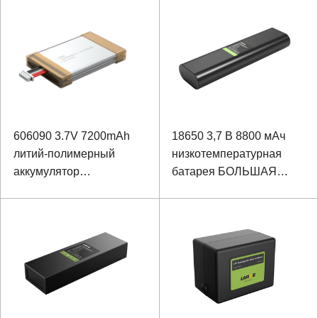
взрывозащищенный
портативный
606090 3.7V 7200mAh
18650 3,7 В 8800 мАч
литий-полимерный
низкотемпературная
аккумулятор
батарея БОЛЬШАЯ
взрывозащищенный
батарея тройная
аккумулятор для
батарея для передачи
терминала Hanheld
данных обнаружения
окружающей среды