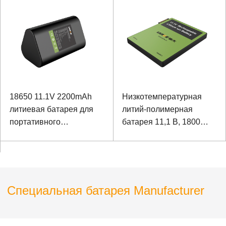
окружающей среды
11582150, 11,1 В, 10 Ач
для шкафа Smart
Express
18650 11.1V 2200mAh
Низкотемпературная
литиевая батарея для
литий-полимерная
портативного
батарея 11,1 В, 1800
испытательного
мАч для беспроводного
оборудования
контроллера с
автоматической
коммуникацией SMBUS
метеорологической
станции
Специальная батарея Manufacturer