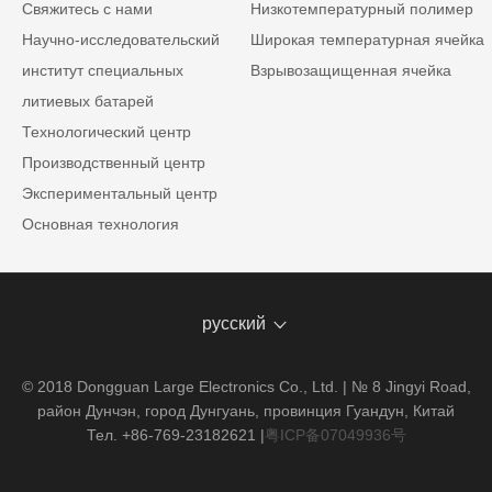
Свяжитесь с нами
Низкотемпературный полимер
Научно-исследовательский
Широкая температурная ячейка
институт специальных
Взрывозащищенная ячейка
литиевых батарей
Технологический центр
Производственный центр
Экспериментальный центр
Основная технология
русский
© 2018 Dongguan Large Electronics Co., Ltd. | № 8 Jingyi Road,
район Дунчэн, город Дунгуань, провинция Гуандун, Китай
Тел. +86-769-23182621
|
粤ICP备07049936号