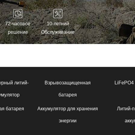
72-часовое
10-летний
решение
Обслуживание
урный литий-
Взрывозащищенная
LiFePO4 
умулятор
батарея
ая батарея
Аккумулятор для хранения
Литий-
энергии
акку