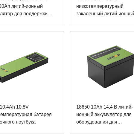
 20Ah литий-ионный
низкотемпературный
улятор для поддержки
закаленный литий-ионны
го мопеда
аккумулятор для ноутбук
10.4Ah 10.8V
18650 10Ah 14,4 В литий-
температурная батарея
ионный аккумулятор для
очного ноутбука
оборудования для
радиационных испытани