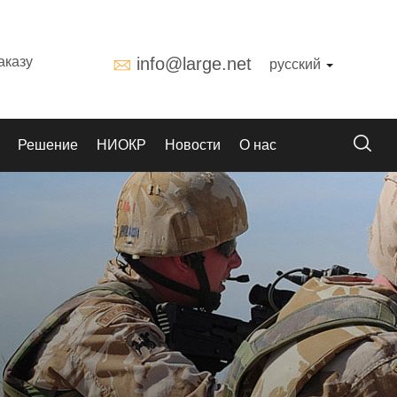
аказу
info@large.net
русский
Решение
НИОКР
Новости
О нас