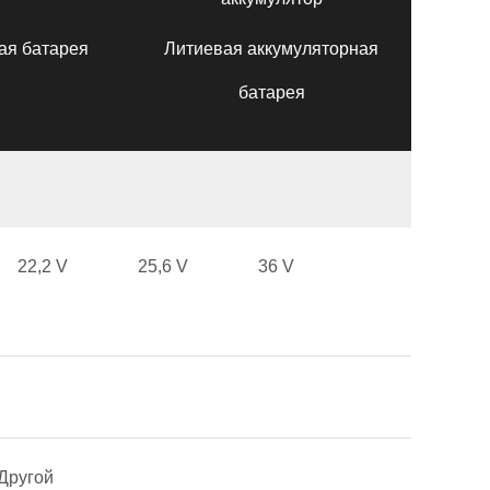
ая батарея
Литиевая аккумуляторная
батарея
22,2 V
25,6 V
36 V
Другой