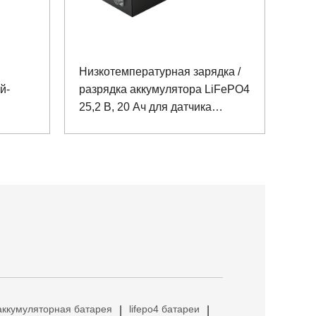
Низкотемпературная зарядка /
й-
разрядка аккумулятора LiFePO4
25,2 В, 20 Ач для датчика
ключа
чистоты воздуха, заряд -20 ℃,
разряд -40 ℃
аккумуляторная батарея
lifepo4 батареи
|
|