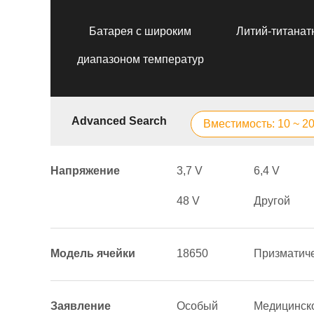
Батарея с широким
Литий-титанат
диапазоном температур
Advanced Search
Вместимость: 10 ~ 2
Напряжение
3,7 V
6,4 V
48 V
Другой
Модель ячейки
18650
Призматич
Заявление
Особый
Медицинск