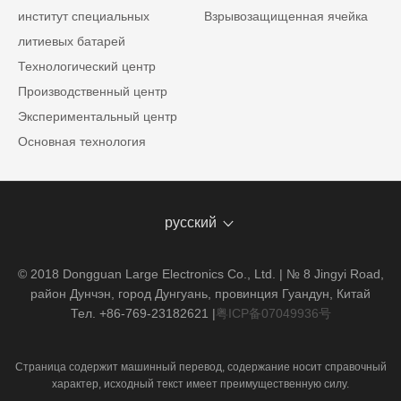
институт специальных
Взрывозащищенная ячейка
литиевых батарей
Технологический центр
Производственный центр
Экспериментальный центр
Основная технология
русский
© 2018 Dongguan Large Electronics Co., Ltd. | № 8 Jingyi Road,
район Дунчэн, город Дунгуань, провинция Гуандун, Китай
Тел. +86-769-23182621
|
粤ICP备07049936号
Страница содержит машинный перевод, содержание носит справочный
характер, исходный текст имеет преимущественную силу.