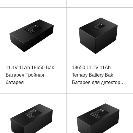
для специального
испытаний
оборудования
производительности
оборудования с портом
связи SMBUS
11.1V 11Ah 18650 Bak
18650 11.1V 11Ah
Батарея Тройная
Ternary Battery Bak
батарея
Батарея для детектора
трека