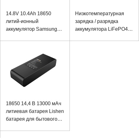
14.8V 10.4Ah 18650
Низкотемпературная
литий-ионный
зарядка / разрядка
аккумулятор Samsung
аккумулятора LiFePO4
аккумулятор для POS-
25,2 В, 20 Ач для
машины
датчика чистоты
воздуха, заряд -20 ℃,
разряд -40 ℃
18650 14,4 В 13000 мАч
литиевая батарея Lishen
батарея для бытового
интеллектуального
робота с портом связи