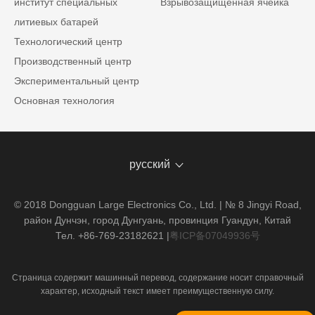
институт специальных
Взрывозащищенная ячейка
литиевых батарей
Технологический центр
Производственный центр
Экспериментальный центр
Основная технология
русский
© 2018 Dongguan Large Electronics Co., Ltd. | № 8 Jingyi Road,
район Дунчэн, город Дунгуань, провинция Гуандун, Китай
Тел. +86-769-23182621
|
粤ICP备07049936号
Страница содержит машинный перевод, содержание носит справочный
характер, исходный текст имеет преимущественную силу.