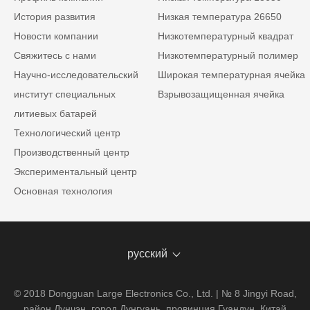
История развития
Низкая температура 26650
Новости компании
Низкотемпературный квадрат
Свяжитесь с нами
Низкотемпературный полимер
Научно-исследовательский
Широкая температурная ячейка
институт специальных
Взрывозащищенная ячейка
литиевых батарей
Технологический центр
Производственный центр
Экспериментальный центр
Основная технология
русский
© 2018 Dongguan Large Electronics Co., Ltd. | № 8 Jingyi Road,
район Дунчэн, город Дунгуань, провинция Гуандун, Китай