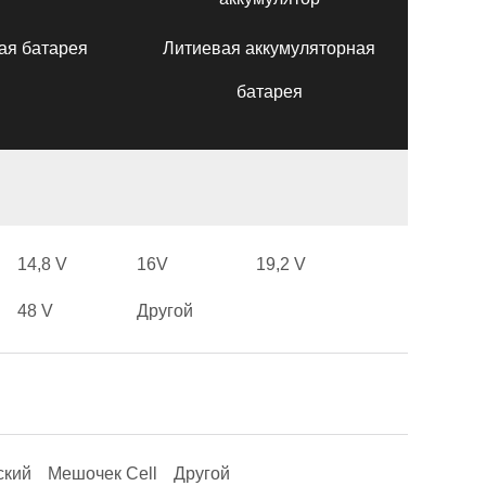
ая батарея
Литиевая аккумуляторная
батарея
14,8 V
16V
19,2 V
48 V
Другой
ский
Мешочек Cell
Другой