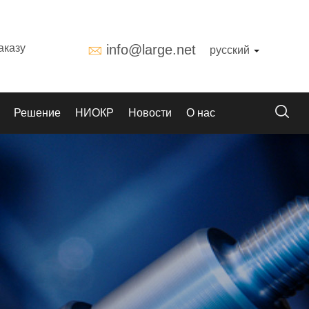
аказу
info@large.net
русский
Решение
НИОКР
Новости
О нас