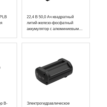
 PLB
22,4 В 50,0 Ач квадратный
ля
литий-железо-фосфатный
аккумулятор с алюминиевым
корпусом для хирургического
робота
р B-
Электрогидравлическое