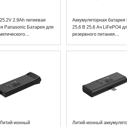
25.2V 2.9Ah литиевая
Аккумуляторная батарея
я Panasonic Батарея для
25,6 В 25,6 Ач LiFePO4 д
метического
резервного питания
литационного робота
медицинского устройства
 Литий-ионный
Литий-ионный аккумулято