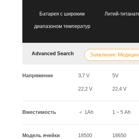
Батарея с широким
Литий-титанат
диапазоном температур
Advanced Search
Заявление: Медицин
Напряжение
3,7 V
5V
22,2 V
22,4 V
Вместимость
＜ 1Аh
1 ~ 5 Аh
Модель ячейки
18500
18650