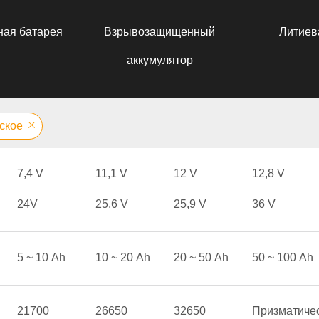
ная батарея
Взрывозащищенный
Литиев
аккумулятор
ское
7,4 V
11,1 V
12 V
12,8 V
24V
25,6 V
25,9 V
36 V
5 ~ 10 Аh
10 ~ 20 Аh
20 ~ 50 Аh
50 ~ 100 Аh
21700
26650
32650
Призматиче