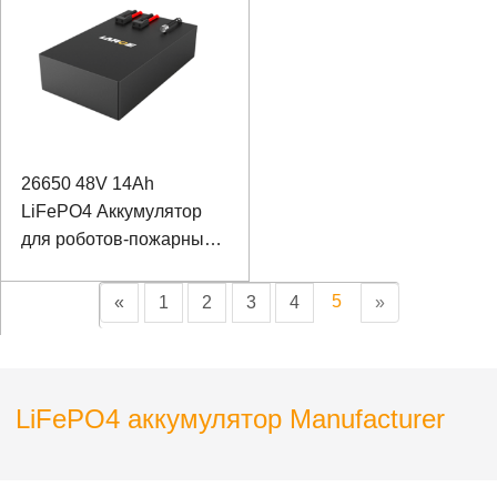
26650 48V 14Ah
LiFePO4 Аккумулятор
для роботов-пожарных с
портом связи RS485
5
«
1
2
3
4
»
LiFePO4 аккумулятор Manufacturer