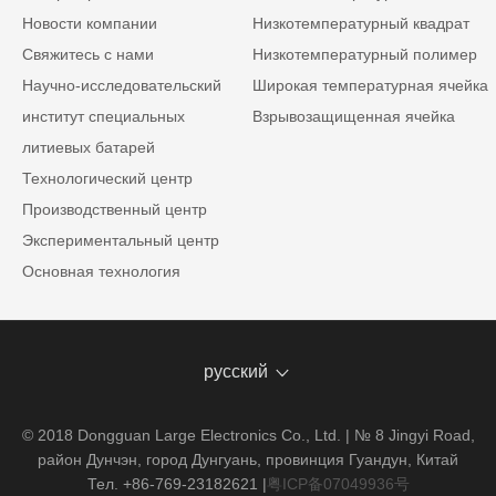
Новости компании
Низкотемпературный квадрат
Свяжитесь с нами
Низкотемпературный полимер
Научно-исследовательский
Широкая температурная ячейка
институт специальных
Взрывозащищенная ячейка
литиевых батарей
Технологический центр
Производственный центр
Экспериментальный центр
Основная технология
русский
© 2018 Dongguan Large Electronics Co., Ltd. | № 8 Jingyi Road,
район Дунчэн, город Дунгуань, провинция Гуандун, Китай
Тел. +86-769-23182621
|
粤ICP备07049936号