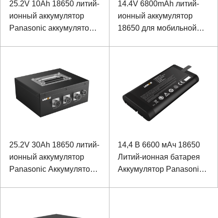
25.2V 10Ah 18650 литий-
14.4V 6800mAh литий-
ионный аккумулятор
ионный аккумулятор
Panasonic аккумулятор
18650 для мобильной
для интеллектуального
печати
сверлильного станка
25.2V 30Ah 18650 литий-
14,4 В 6600 мАч 18650
ионный аккумулятор
Литий-ионная батарея
Panasonic Аккумулятор
Аккумулятор Panasonic
для детектора
для сетевого тестера с
высокоскоростной
портом связи SMBUS
рельсовой контактной
сети