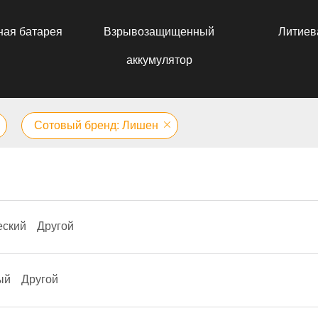
ная батарея
Взрывозащищенный
Литиев
аккумулятор
Сотовый бренд: Лишен
еский
Другой
ый
Другой