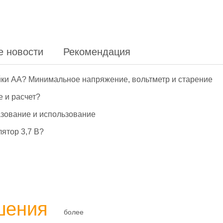
е новости
Рекомендация
йки АА? Минимальное напряжение, вольтметр и старение
е и расчет?
азование и использование
ятор 3,7 В?
шения
более