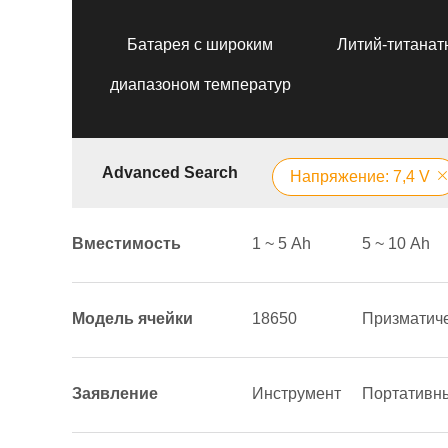
Батарея с широким
Литий-титанат
диапазоном температур
Advanced Search
Напряжение: 7,4 V
Вместимость
1 ~ 5 Аh
5 ~ 10 Аh
Модель ячейки
18650
Призматич
Заявление
Инструмент
Портативн