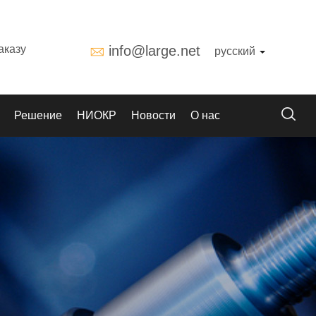
аказу
info@large.net
русский
Решение
НИОКР
Новости
О нас