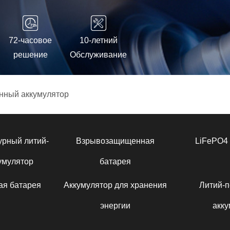
72-часовое
10-летний
решение
Обслуживание
нный аккумулятор
урный литий-
Взрывозащищенная
LiFePO4 
умулятор
батарея
ая батарея
Аккумулятор для хранения
Литий-
энергии
акку