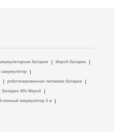
аккумуляторная батарея
lifepo4 батареи
|
|
 аккумулятор
|
роботизированная литиевая батарея
|
|
Батарея 48v lifepo4
|
й-ионный аккумулятор 5 в
|