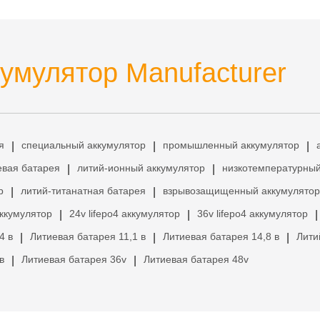
умулятор Manufacturer
я
специальный аккумулятор
промышленный аккумулятор
|
|
|
евая батарея
литий-ионный аккумулятор
низкотемпературный
|
|
р
литий-титанатная батарея
взрывозащищенный аккумулятор
|
|
аккумулятор
24v lifepo4 аккумулятор
36v lifepo4 аккумулятор
|
|
|
4 в
Литиевая батарея 11,1 в
Литиевая батарея 14,8 в
Лити
|
|
|
в
Литиевая батарея 36v
Литиевая батарея 48v
|
|