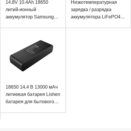
14.8V 10.4Ah 18650
Низкотемпературная
литий-ионный
зарядка / разрядка
аккумулятор Samsung
аккумулятора LiFePO4
аккумулятор для POS-
25,2 В, 20 Ач для
машины
датчика чистоты
воздуха, заряд -20 ℃,
разряд -40 ℃
18650 14,4 В 13000 мАч
литиевая батарея Lishen
батарея для бытового
интеллектуального
робота с портом связи
SMBUS