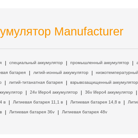
умулятор Manufacturer
я
специальный аккумулятор
промышленный аккумулятор
|
|
|
евая батарея
литий-ионный аккумулятор
низкотемпературный
|
|
р
литий-титанатная батарея
взрывозащищенный аккумулятор
|
|
аккумулятор
24v lifepo4 аккумулятор
36v lifepo4 аккумулятор
|
|
|
4 в
Литиевая батарея 11,1 в
Литиевая батарея 14,8 в
Лити
|
|
|
в
Литиевая батарея 36v
Литиевая батарея 48v
|
|