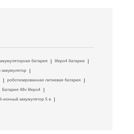
аккумуляторная батарея
lifepo4 батареи
|
|
 аккумулятор
|
роботизированная литиевая батарея
|
|
Батарея 48v lifepo4
|
й-ионный аккумулятор 5 в
|