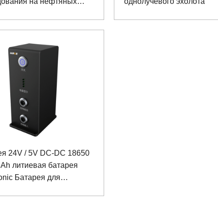
дования на нефтяных
однолучевого эхолота
рождениях
ея 24V / 5V DC-DC 18650
3Ah литиевая батарея
nic Батарея для
ого тестирования и
ления