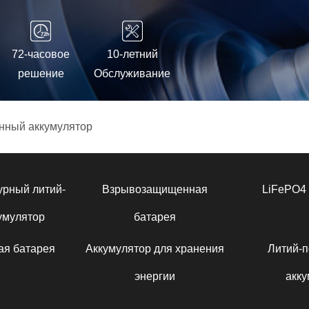
72-часовое
10-летний
решение
Обслуживание
нный аккумулятор
урный литий-
Взрывозащищенная
LiFePO4 
умулятор
батарея
ая батарея
Аккумулятор для хранения
Литий-
энергии
акку