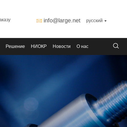
аказу
info@large.net
русский
Решение
НИОКР
Новости
О нас