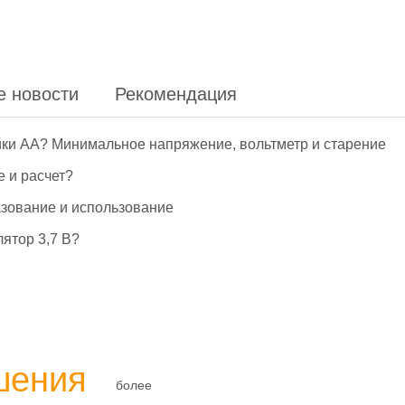
е новости
Рекомендация
йки АА? Минимальное напряжение, вольтметр и старение
е и расчет?
азование и использование
ятор 3,7 В?
шения
более