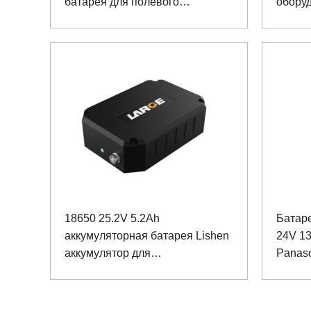
батарея для полевого
обору
вездехода
место
18650 25.2V 5.2Ah
Батар
аккумуляторная батарея Lishen
24V 1
аккумулятор для
Panaso
испытательного оборудования
лазерн
управ