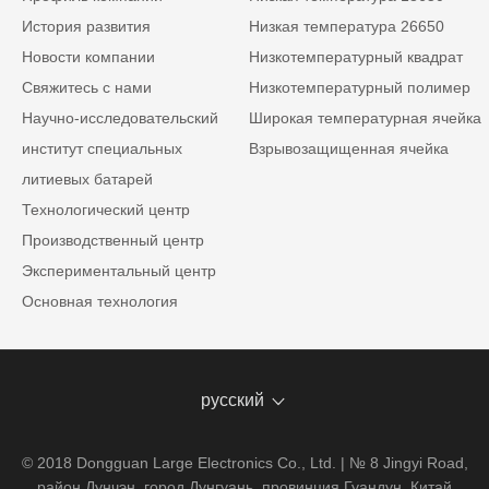
История развития
Низкая температура 26650
Новости компании
Низкотемпературный квадрат
Свяжитесь с нами
Низкотемпературный полимер
Научно-исследовательский
Широкая температурная ячейка
институт специальных
Взрывозащищенная ячейка
литиевых батарей
Технологический центр
Производственный центр
Экспериментальный центр
Основная технология
русский
© 2018 Dongguan Large Electronics Co., Ltd. | № 8 Jingyi Road,
район Дунчэн, город Дунгуань, провинция Гуандун, Китай