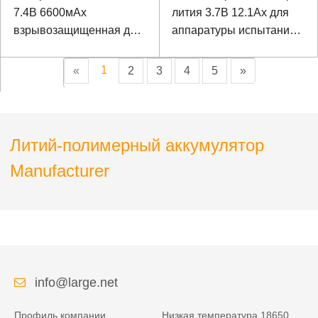
7.4В 6600мАх
лития 3.7В 12.1Ах для
взрывозащищенная для
аппаратуры испытания
оборудования
сетевого сигнала с
обнаружения
протоколом связи И2К
1
«
2
3
4
5
»
Литий-полимерный аккумулятор
Manufacturer
info@large.net
Профиль компании
Низкая температура 18650