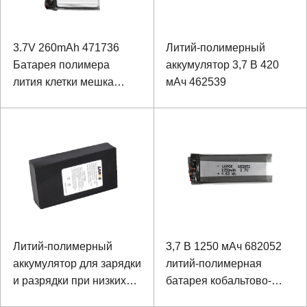
3.7V 260mAh 471736
Литий-полимерный
Батарея полимера
аккумулятор 3,7 В 420
лития клетки мешка
мАч 462539
Батарея кобальта
кислоты лития
Литий-полимерный
3,7 В 1250 мАч 682052
аккумулятор для зарядки
литий-полимерная
и разрядки при низких
батарея кобальтово-
температурах -20 ℃
кислотная батарея