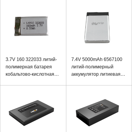
11582150, 11,1 В, 10 Ач
лития
для шкафа Smart
Express
3.7V 160 322033 литий-
7.4V 5000mAh 6567100
полимерная батарея
литий-полимерный
кобальтово-кислотная
аккумулятор литиевая
батарея лития
кобальтово-кислотная
батарея