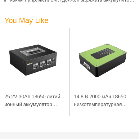
3,7 В?
You May Like
25.2V 30Ah 18650 литий-
14,8 В 2000 мАч 18650
ионный аккумулятор
низкотемпературная
Panasonic Аккумулятор
литий-ионная батарея
для детектора
для беспроводного
высокоскоростной
детектора
рельсовой контактной