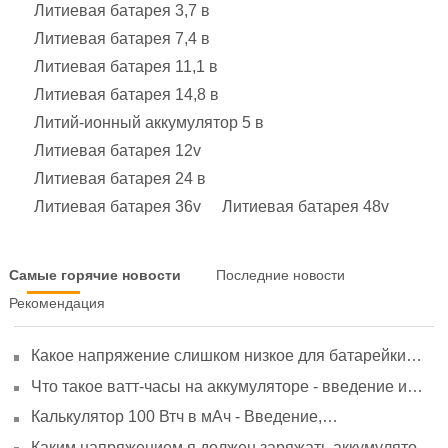
Литиевая батарея 3,7 в
Литиевая батарея 7,4 в
Литиевая батарея 11,1 в
Литиевая батарея 14,8 в
Литий-ионный аккумулятор 5 в
Литиевая батарея 12v
Литиевая батарея 24 в
Литиевая батарея 36v
Литиевая батарея 48v
Самые горячие новости
Последние новости
Рекомендация
Какое напряжение слишком низкое для батарейки
АА? Минимальное напряжение, вольтметр и
Что такое ватт-часы на аккумуляторе - введение и
старение
расчет?
Калькулятор 100 Втч в мАч - Введение,
преобразование и использование
Каким напряжением я должен заряжать аккумулятор