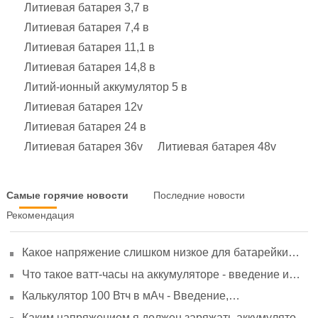
Литиевая батарея 3,7 в
Литиевая батарея 7,4 в
Литиевая батарея 11,1 в
Литиевая батарея 14,8 в
Литий-ионный аккумулятор 5 в
Литиевая батарея 12v
Литиевая батарея 24 в
Литиевая батарея 36v
Литиевая батарея 48v
Самые горячие новости
Последние новости
Рекомендация
Какое напряжение слишком низкое для батарейки
АА? Минимальное напряжение, вольтметр и
Что такое ватт-часы на аккумуляторе - введение и
старение
расчет?
Калькулятор 100 Втч в мАч - Введение,
преобразование и использование
Каким напряжением я должен заряжать аккумулятор