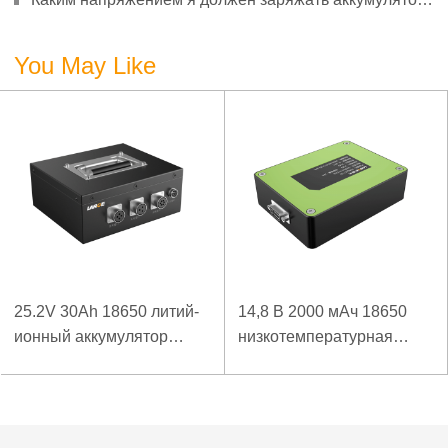
3,7 В?
You May Like
25.2V 30Ah 18650 литий-
14,8 В 2000 мАч 18650
ионный аккумулятор
низкотемпературная
Panasonic Аккумулятор
литий-ионная батарея
для детектора
для беспроводного
высокоскоростной
детектора
рельсовой контактной