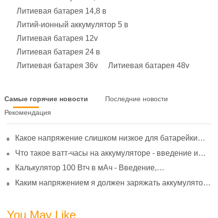
Литиевая батарея 14,8 в
Литий-ионный аккумулятор 5 в
Литиевая батарея 12v
Литиевая батарея 24 в
Литиевая батарея 36v
Литиевая батарея 48v
Самые горячие новости
Последние новости
Рекомендация
Какое напряжение слишком низкое для батарейки
АА? Минимальное напряжение, вольтметр и
Что такое ватт-часы на аккумуляторе - введение и
старение
расчет?
Калькулятор 100 Втч в мАч - Введение,
преобразование и использование
Каким напряжением я должен заряжать аккумулятор
3,7 В?
You May Like