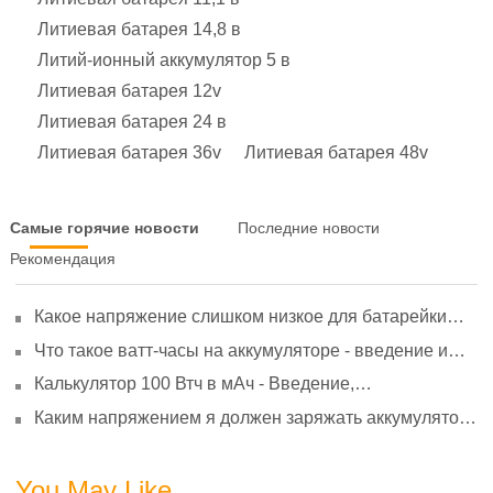
Литиевая батарея 14,8 в
Литий-ионный аккумулятор 5 в
Литиевая батарея 12v
Литиевая батарея 24 в
Литиевая батарея 36v
Литиевая батарея 48v
Самые горячие новости
Последние новости
Рекомендация
Какое напряжение слишком низкое для батарейки
АА? Минимальное напряжение, вольтметр и
Что такое ватт-часы на аккумуляторе - введение и
старение
расчет?
Калькулятор 100 Втч в мАч - Введение,
преобразование и использование
Каким напряжением я должен заряжать аккумулятор
3,7 В?
You May Like