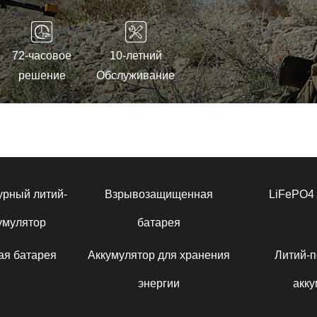
72-часовое
10-летний
решение
Обслуживание
урный литий-
Взрывозащищенная
LiFePO4 
умулятор
батарея
ая батарея
Аккумулятор для хранения
Литий-
энергии
акку