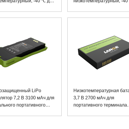
емпературный, -40 ℃ для
низкотемпературный, -40
ивного планшета с
портативного планшета с
олом связи IIC
протоколом связи IIC
озащищенный LiPo
Низкотемпературная бат
лятор 7,2 В 3100 мАч для
3,7 В 2700 мАч для
льного портативного
портативного терминала
ства
Большой Медведицы