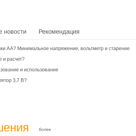
е новости
Рекомендация
йки АА? Минимальное напряжение, вольтметр и старение
е и расчет?
азование и использование
ятор 3,7 В?
шения
более