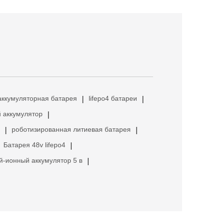
аккумуляторная батарея
lifepo4 батареи
|
|
 аккумулятор
|
роботизированная литиевая батарея
|
|
Батарея 48v lifepo4
|
й-ионный аккумулятор 5 в
|