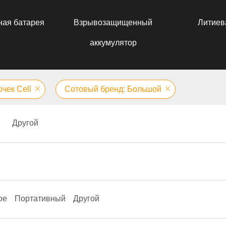
ная батарея
Взрывозащищенный
Литиев
аккумулятор
чек Cell
Сотовый бренд: Большой
Другой
ое
Портативный
Другой