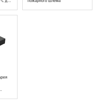
 ℃ для
пожарного шлема
арея