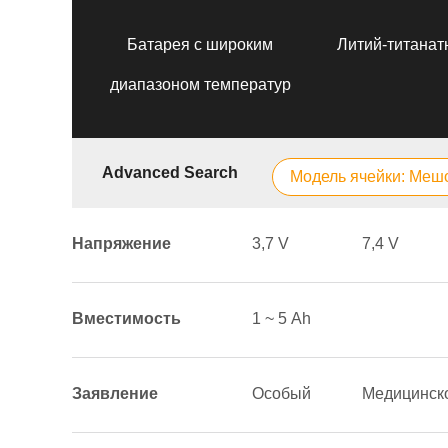
Батарея с широким
Литий-титанат
диапазоном температур
Advanced Search
Модель ячейки: Мешо
Напряжение
3,7 V
7,4 V
Вместимость
1 ~ 5 Аh
Заявление
Особый
Медицинск