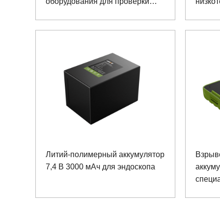
оборудования для проверки
низкот
качества нефти
портат
проток
Литий-полимерный аккумулятор
Взрыв
7,4 В 3000 мАч для эндоскопа
аккуму
специа
устрой