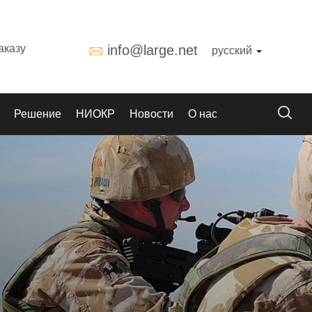
аказу
info@large.net
русский
Решение
НИОКР
Новости
О нас