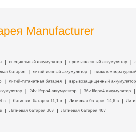
рея Manufacturer
я
специальный аккумулятор
промышленный аккумулятор
|
|
|
евая батарея
литий-ионный аккумулятор
низкотемпературный
|
|
р
литий-титанатная батарея
взрывозащищенный аккумулятор
|
|
аккумулятор
24v lifepo4 аккумулятор
36v lifepo4 аккумулятор
|
|
|
4 в
Литиевая батарея 11,1 в
Литиевая батарея 14,8 в
Лити
|
|
|
в
Литиевая батарея 36v
Литиевая батарея 48v
|
|