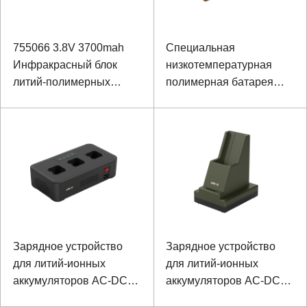
755066 3.8V 3700mah
Специальная
Инфракрасный блок
низкотемпературная
литий-полимерных
полимерная батарея
батарей оборудования
для наушников 522047
термического
3,7 В 1000 мАч
изображения
Зарядное устройство
Зарядное устройство
для литий-ионных
для литий-ионных
аккумуляторов AC-DC
аккумуляторов AC-DC
37,8 В 1,5 А
16,7 В, 4,4 А