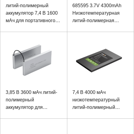
литий-полимерный
685595 3.7V 4300mAh
аккумулятор 7,4 В 1600
Низкотемпературная
мАч для портативного
литий-полимерная
сверхзвукового
батарея
диагностического
набора B
3,85 В 3600 мАч литий-
7,4 В 4000 мАч
полимерный
низкотемпературный
аккумулятор для
литий-полимерный
инфракрасных
аккумулятор для
устройств обработки
портативного
изображений
устройства