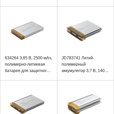
В, 4400 мАч
634264 3,85 В, 2500 мАч,
JD783741 Литий-
полимерно-литиевая
полимерный
батарея для защитного
аккумулятор 3,7 В, 140
шлема
мАч