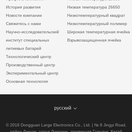
История развития
Низкая температура 26650
Новости компании
Низкотемпературный квадрат
Свяжитесь с нами
Низкотемпературный полимер
Научно-исследовательский
Широкая температурная ячейка
институт специальных
Взрывозащищенная ячейка
литиевых батарей
Технологический центр
Производственный центр
Экспериментальный центр
Основная технология
русский
© 2018 Dongguan Large Electronics Co., Ltd. | № 8 Jingyi Road,
район Дунчэн, город Дунгуань, провинция Гуандун, Китай