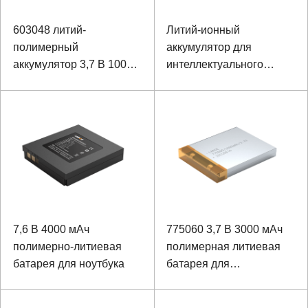
603048 литий-
Литий-ионный
полимерный
аккумулятор для
аккумулятор 3,7 В 1000
интеллектуального
мАч для инфракрасного
динамического
прибора ночного
монитора ЭКГ и
видения
портативного
медицинского
оборудования
7,6 В 4000 мАч
775060 3,7 В 3000 мАч
полимерно-литиевая
полимерная литиевая
батарея для ноутбука
батарея для
медицинского монитора
артериального давления