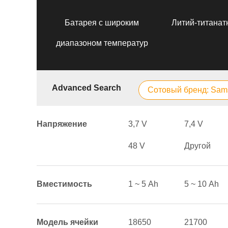
Батарея с широким
Литий-титанат
диапазоном температур
Advanced Search
Сотовый бренд: Sam
Напряжение
3,7 V
7,4 V
48 V
Другой
Вместимость
1 ~ 5 Аh
5 ~ 10 Аh
Модель ячейки
18650
21700