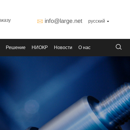
аказу
info@large.net
русский
Решение
НИОКР
Новости
О нас