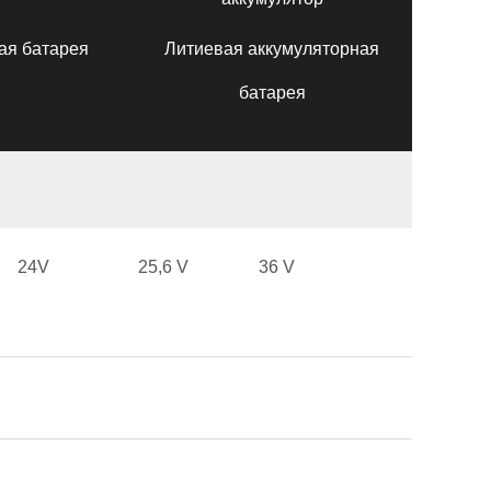
ая батарея
Литиевая аккумуляторная
батарея
24V
25,6 V
36 V
h