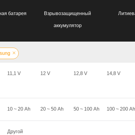
ная батарея
Взрывозащищенный
Литиев
аккумулятор
sung
11,1 V
12 V
12,8 V
14,8 V
10 ~ 20 Аh
20 ~ 50 Аh
50 ~ 100 Аh
100 ~ 200 А
Другой