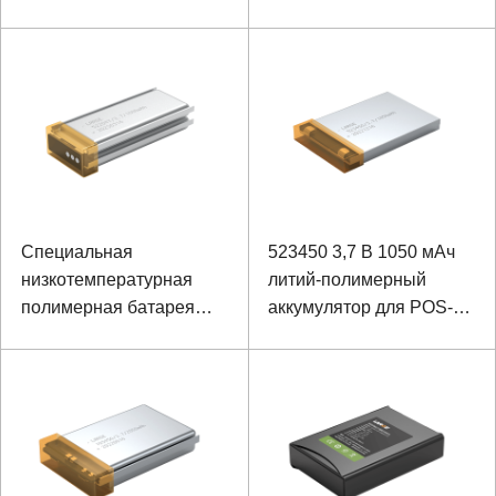
мАч
Специальная
523450 3,7 В 1050 мАч
низкотемпературная
литий-полимерный
полимерная батарея
аккумулятор для POS-
для наушников 522047
машины
3,7 В 1000 мАч