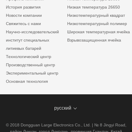
История развития
Низкая температура 26650
Новости компании
Низкотемпературный квадрат
Свяжитесь с нами
Низкотемпературный полимер
Научно-исследовательский
Широкая температурная ячейка
институт специальных
Взрывозащищенная ячейка
литиевых батарей
Технологический центр
Производственный центр
Экспериментальный центр
Основная технология
русский
© 2018 Dongguan Large Electronics Co., Ltd. | № 8 Jingyi Road,
район Дунчэн, город Дунгуань, провинция Гуандун, Китай