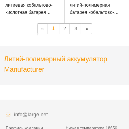
литиевая кобальтово-
литий-полимерная
кислотная батарея
батарея кобальтово-
литий-полимерная
кислотная батарея
батарея для
лития
1
«
2
3
»
интеллектуального
дверного замка
Литий-полимерный аккумулятор
Manufacturer
info@large.net
Профиль компании
Низкая температура 18650