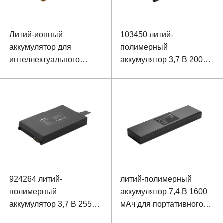
Литий-ионный
103450 литий-
аккумулятор для
полимерный
интеллектуального
аккумулятор 3,7 В 2000
динамического
мАч для миниатюрного
монитора ЭКГ и
взрывозащищенного
портативного
фары
медицинского
оборудования
924264 литий-
литий-полимерный
полимерный
аккумулятор 7,4 В 1600
аккумулятор 3,7 В 2550
мАч для портативного
мАч для защитной каски
сверхзвукового