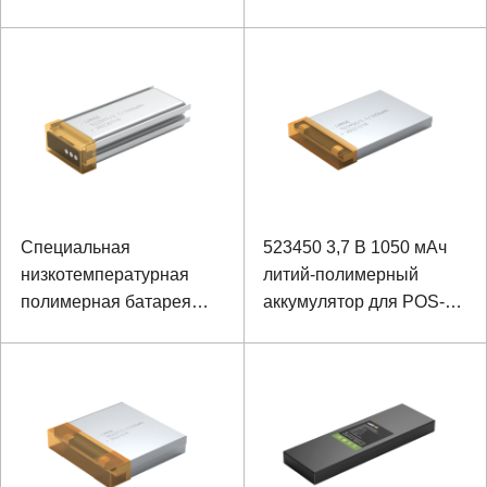
мАч
Специальная
523450 3,7 В 1050 мАч
низкотемпературная
литий-полимерный
полимерная батарея
аккумулятор для POS-
для наушников 522047
машины
3,7 В 1000 мАч