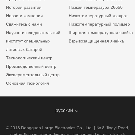
История развития
Низкая температура 26650
Новости компании
Низкотемпературный квадрат
Свяжитесь с нами
Низкотемпературный полимер
Научно-исследовательский
Широкая температурная ячейка
институт специальных
Взрывозащищенная ячейка
литиевых батарей
Технологический центр
Производственный центр
Экспериментальный центр
Основная технология
русский
© 2018 Dongguan Large Electronics Co., Ltd. | № 8 Jingyi Road,
район Дунчэн, город Дунгуань, провинция Гуандун, Китай