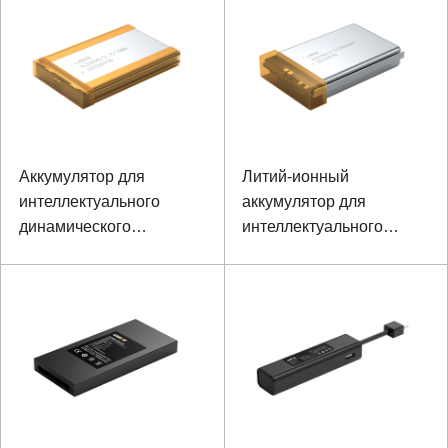
видения
Аккумулятор для
Литий-ионный
интеллектуального
аккумулятор для
динамического
интеллектуального
монитора ЭКГ 10 Ач 3,7
динамического
В
монитора ЭКГ и
портативного
медицинского
оборудования