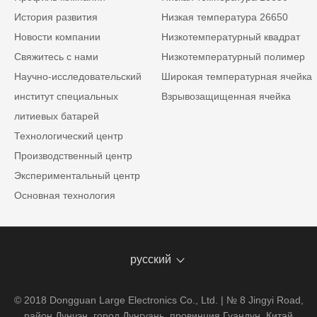
История развития
Низкая температура 26650
Новости компании
Низкотемпературный квадрат
Свяжитесь с нами
Низкотемпературный полимер
Научно-исследовательский
Широкая температурная ячейка
институт специальных
Взрывозащищенная ячейка
литиевых батарей
Технологический центр
Производственный центр
Экспериментальный центр
Основная технология
русский
© 2018 Dongguan Large Electronics Co., Ltd. | № 8 Jingyi Road,
район Дунчэн, город Дунгуань, провинция Гуандун, Китай