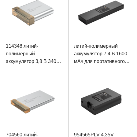
114348 литий-
литий-полимерный
полимерный
аккумулятор 7,4 В 1600
аккумулятор 3,8 В 3400
мАч для портативного
мАч для
сверхзвукового
многофункционального
диагностического
устройства освещения
набора B
камеры
704560 литий-
954565PLV 4.35V