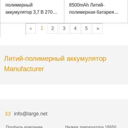
полимерный
8500mAh Литий-
аккумулятор 3,7 В 2700
полимерная батарея
мАч для прибора
для прибора
наблюдения
наблюдения
1
«
2
3
4
5
»
Литий-полимерный аккумулятор
Manufacturer
info@large.net
Профиль компании
Низкая температура 18650