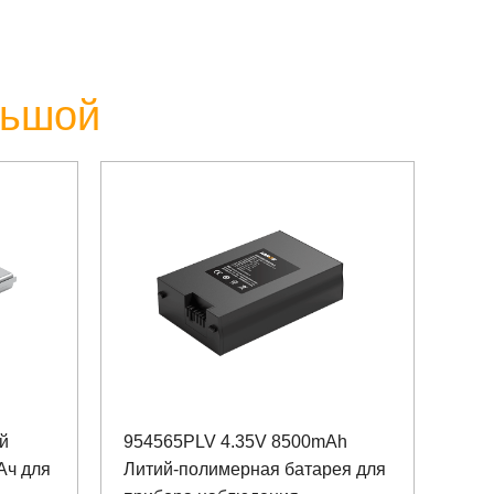
льшой
й
954565PLV 4.35V 8500mAh
Ач для
Литий-полимерная батарея для