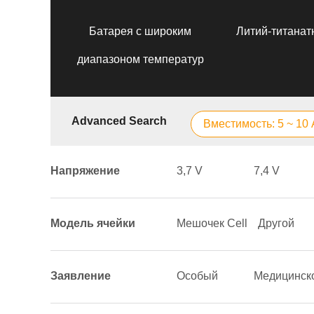
Батарея с широким
Литий-титанат
диапазоном температур
Advanced Search
Вместимость: 5 ~ 10
Напряжение
3,7 V
7,4 V
Модель ячейки
Мешочек Cell
Другой
Заявление
Особый
Медицинск