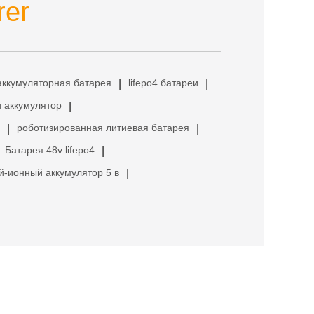
rer
аккумуляторная батарея
lifepo4 батареи
|
|
 аккумулятор
|
роботизированная литиевая батарея
|
|
Батарея 48v lifepo4
|
й-ионный аккумулятор 5 в
|