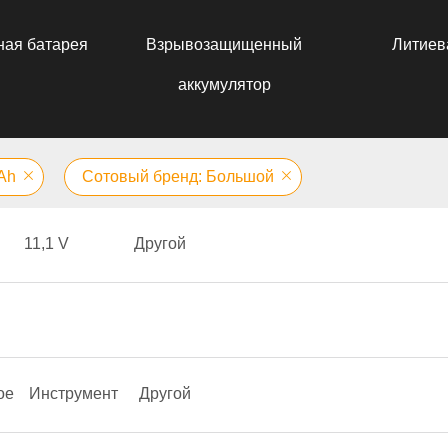
ная батарея
Взрывозащищенный
Литиев
аккумулятор
 Аh
Сотовый бренд: Большой
11,1 V
Другой
ое
Инструмент
Другой