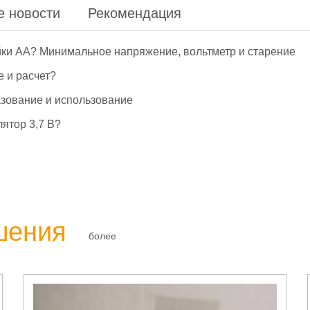
е новости
Рекомендация
йки АА? Минимальное напряжение, вольтметр и старение
е и расчет?
азование и использование
ятор 3,7 В?
шения
более