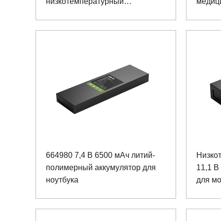
низкотемпературный
медици
полимерный литий-ионный
увелич
аккумулятор для ноутбука
664980 7,4 В 6500 мАч литий-
Низко
полимерный аккумулятор для
11,1 В
ноутбука
для м
среды