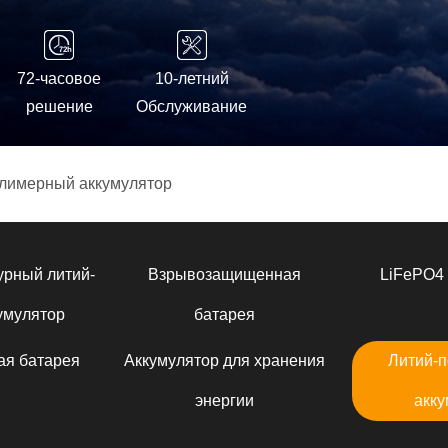
72-часовое
10-летний
решение
Обслуживание
лимерный аккумулятор
урный литий-
Взрывозащищенная
LiFePO4 
умулятор
батарея
ая батарея
Аккумулятор для хранения
Литий-
энергии
акку