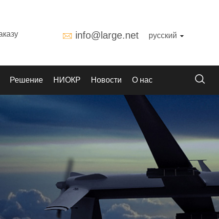
аказу
info@large.net
русский
Решение
НИОКР
Новости
О нас