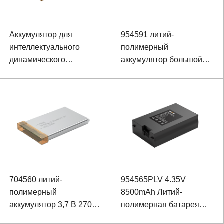
Аккумулятор для
954591 литий-
интеллектуального
полимерный
динамического
аккумулятор большой
монитора ЭКГ 10 Ач 3,7
емкости 3.7V 5450mAh
В
704560 литий-
954565PLV 4.35V
полимерный
8500mAh Литий-
аккумулятор 3,7 В 2700
полимерная батарея
мАч для прибора
для прибора