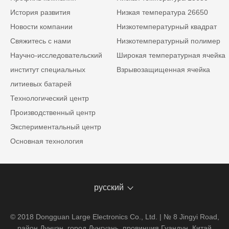
История развития
Низкая температура 26650
Новости компании
Низкотемпературный квадрат
Свяжитесь с нами
Низкотемпературный полимер
Научно-исследовательский
Широкая температурная ячейка
институт специальных
Взрывозащищенная ячейка
литиевых батарей
Технологический центр
Производственный центр
Экспериментальный центр
Основная технология
русский
© 2018 Dongguan Large Electronics Co., Ltd. | № 8 Jingyi Road,
район Дунчэн, город Дунгуань, провинция Гуандун, Китай