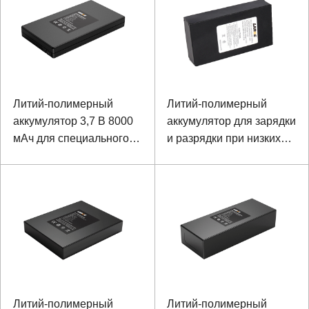
Литий-полимерный
Литий-полимерный
аккумулятор 3,7 В 8000
аккумулятор для зарядки
мАч для специального
и разрядки при низких
радио
температурах -20 ℃
11582150, 11,1 В, 10 Ач
для шкафа Smart
Express
Литий-полимерный
Литий-полимерный