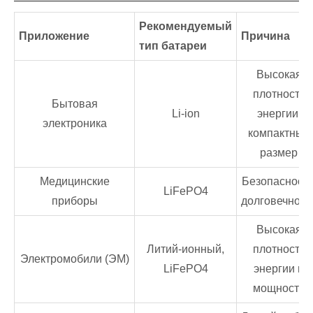
Рекомендуемый
Приложение
Причина
тип батареи
Высокая
плотность
Бытовая
Li-ion
энергии,
электроника
компактный
размер
Медицинские
Безопасность
LiFePO4
приборы
долговечност
Высокая
Литий-ионный,
плотность
Электромобили (ЭМ)
LiFePO4
энергии и
мощности