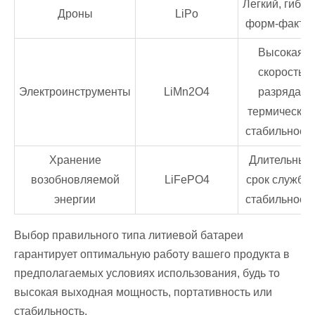
Легкий, гибки
Дроны
LiPo
форм-факто
Высокая
скорость
Электроинструменты
LiMn2O4
разряда,
термическая
стабильност
Хранение
Длительный
возобновляемой
LiFePO4
срок службы,
энергии
стабильност
Выбор правильного типа литиевой батареи
гарантирует оптимальную работу вашего продукта в
предполагаемых условиях использования, будь то
высокая выходная мощность, портативность или
стабильность.