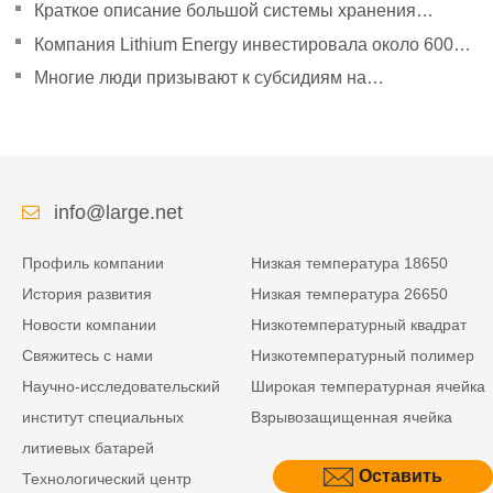
улучшилась.
Краткое описание большой системы хранения
энергии Tesla Powerpack
Компания Lithium Energy инвестировала около 600
миллионов юаней в создание дочерних компаний.
Многие люди призывают к субсидиям на
эксплуатацию новых автомобилей в сфере логистики
энергии.
info@large.net
Профиль компании
Низкая температура 18650
История развития
Низкая температура 26650
Новости компании
Низкотемпературный квадрат
Свяжитесь с нами
Низкотемпературный полимер
Научно-исследовательский
Широкая температурная ячейка
институт специальных
Взрывозащищенная ячейка
литиевых батарей
Оставить
Технологический центр