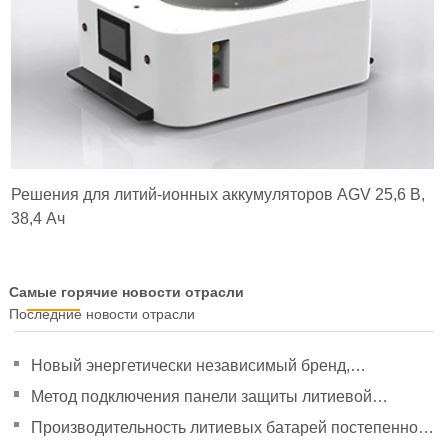
Решения для литий-ионных аккумуляторов AGV 25,6 В,
38,4 Ач
Самые горячие новости отрасли
Последние новости отрасли
Новый энергетически независимый бренд,
направленный на политическое руководство, чтобы
Метод подключения панели защиты литиевой
удвоить свое давление
батареи
Производительность литиевых батарей постепенно