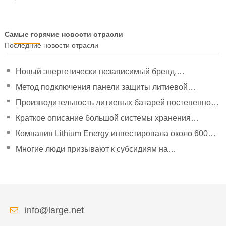
Самые горячие новости отрасли
Последние новости отрасли
Новый энергетически независимый бренд,
направленный на политическое руководство, чтобы
Метод подключения панели защиты литиевой
удвоить свое давление
батареи
Производительность литиевых батарей постепенно
улучшилась.
Краткое описание большой системы хранения
энергии Tesla Powerpack
Компания Lithium Energy инвестировала около 600
миллионов юаней в создание дочерних компаний.
Многие люди призывают к субсидиям на
эксплуатацию новых автомобилей в сфере логистики
энергии.
info@large.net