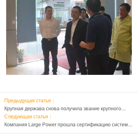
Предыдущая статья：
Крупная держава снова получила звание крупного
налогоплательщика
Следующая статья：
Компания Large Power прошла сертификацию системы
управления информацией и индустриализацией