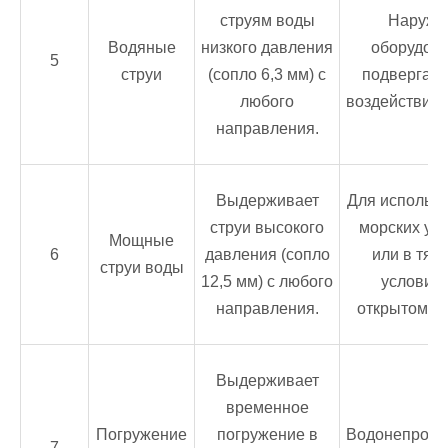
струям воды
Наружн
Водяные
низкого давления
оборудова
5
струи
(сопло 6,3 мм) с
подвергаю
любого
воздействию 
направления.
Выдерживает
Для использо
струи высокого
морских ус
Мощные
6
давления (сопло
или в тяж
струи воды
12,5 мм) с любого
условиях
направления.
открытом во
Выдерживает
временное
Погружение
погружение в
Водонепрон
7