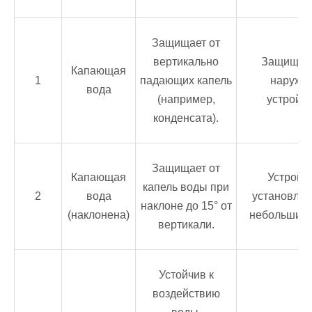
Защищает от
вертикально
Защищен
Капающая
1
падающих капель
наружн
вода
(например,
устройст
конденсата).
Защищает от
Капающая
Устройс
капель воды при
2
вода
установлен
наклоне до 15° от
(наклонена)
небольшим 
вертикали.
Устойчив к
воздействию