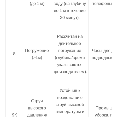
(до 1 м)
воду (на глубину
телефоны, к
до 1 м в течение
30 минут).
Рассчитан на
длительное
Погружение
погружение
Часы для да
8
(>1м)
(глубина/время
подводные д
указываются
производителем).
Устойчив к
воздействию
Струи
струй высокой
высокого
Промышле
температуры и
9К
давления/
уборка, пи