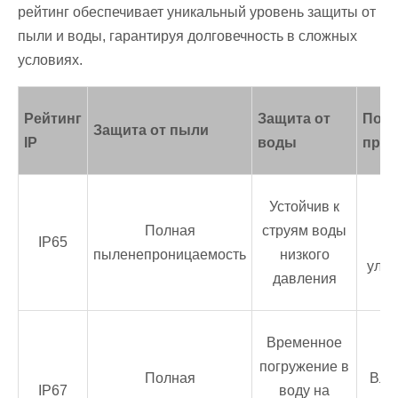
рейтинг обеспечивает уникальный уровень защиты от
пыли и воды, гарантируя долговечность в сложных
условиях.
Рейтинг
Защита от
Под
Защита от пыли
IP
воды
прил
Устойчив к
Н
Полная
струям воды
IP65
о
пыленепроницаемость
низкого
ули
давления
Временное
погружение в
Полная
Вла
IP67
воду на