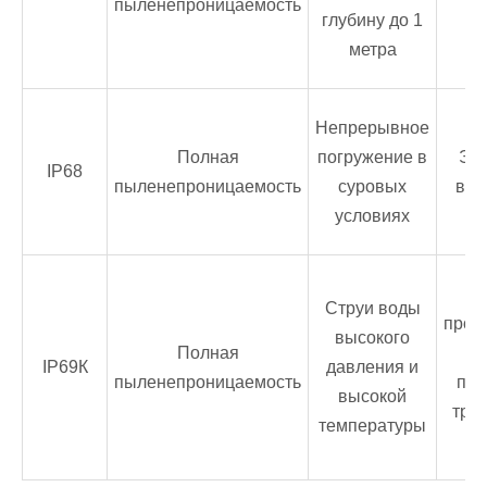
пыленепроницаемость
глубину до 1
метра
Непрерывное
Полная
погружение в
Эк
IP68
пыленепроницаемость
суровых
вла
условиях
Струи воды
пром
высокого
Полная
IP69К
давления и
пыленепроницаемость
по
высокой
тре
температуры