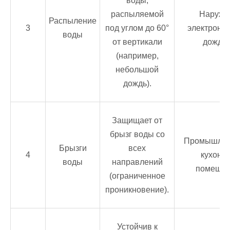
воды,
распыляемой
Наружн
Распыление
3
под углом до 60°
электроник
воды
от вертикали
дожде
(например,
небольшой
дождь).
Защищает от
брызг воды со
Промышлен
Брызги
всех
4
кухонн
воды
направлений
помещен
(ограниченное
проникновение).
Устойчив к