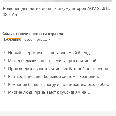
Решения для литий-ионных аккумуляторов AGV 25,6 В,
38,4 Ач
Самые горячие новости отрасли
Последние новости отрасли
Новый энергетически независимый бренд,
направленный на политическое руководство, чтобы
Метод подключения панели защиты литиевой
удвоить свое давление
батареи
Производительность литиевых батарей постепенно
улучшилась.
Краткое описание большой системы хранения
энергии Tesla Powerpack
Компания Lithium Energy инвестировала около 600
миллионов юаней в создание дочерних компаний.
Многие люди призывают к субсидиям на
эксплуатацию новых автомобилей в сфере логистики
энергии.