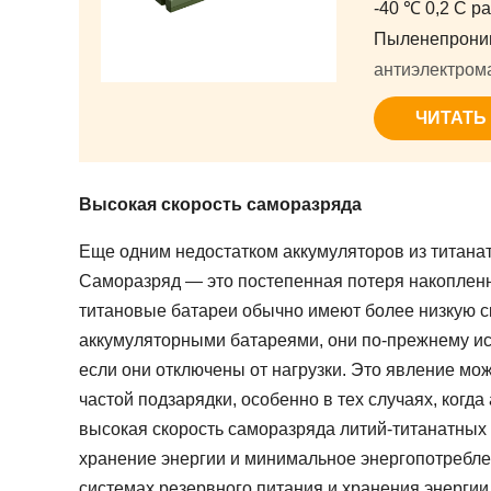
-40 ℃ 0,2 C р
Пыленепрониц
антиэлектром
ЧИТАТЬ
Высокая скорость саморазряда
Еще одним недостатком аккумуляторов из титанат
Саморазряд — это постепенная потеря накопленно
титановые батареи обычно имеют более низкую с
аккумуляторными батареями, они по-прежнему и
если они отключены от нагрузки. Это явление мо
частой подзарядки, особенно в тех случаях, когд
высокая скорость саморазряда литий-титанатных
хранение энергии и минимальное энергопотребл
системах резервного питания и хранения энергии