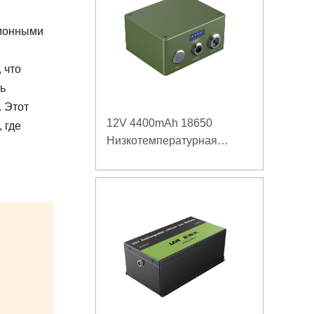
-ионными
 что
ь
. Этот
12V 4400mAh 18650
 где
Низкотемпературная
литиевая батарея для
усиленного источника
питания