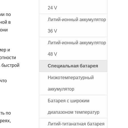
24 V
ии по
Литий-ионный аккумулятор
ной в
 они
36 V
Литий-ионный аккумулятор
мер и
48 V
отности
ь быстрой
Специальная батарея
Низкотемпературный
что
аккумулятор
Батарея с широким
диапазоном температур
ть по
реях,
Литий-титанатная батарея