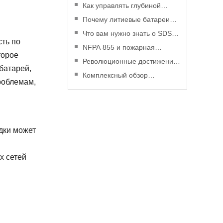
Как управлять глубиной
разряда для повышения
Почему литиевые батареи
производительности
станут более экономичными,
Что вам нужно знать о SDS
ть по
литиевой батареи
чем когда-либо, в 2025 году
для литиевых батарей
NFPA 855 и пожарная
торое
безопасность литиевых
Революционные достижения
батарей,
батарей: практическое
в технологии литиевых
Комплексный обзор
роблемам,
руководство
аккумуляторов
управления рисками
литиевых батарей
дки может
х сетей