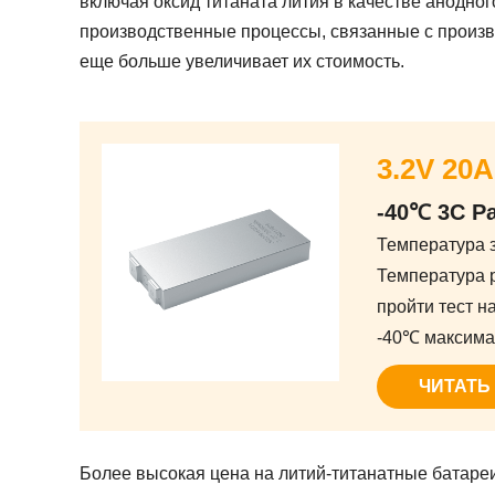
включая оксид титаната лития в качестве анодног
производственные процессы, связанные с произво
еще больше увеличивает их стоимость.
3.2V 20
-40℃ 3C Р
Температура 
Температура 
пройти тест н
-40℃ максима
ЧИТАТЬ
Более высокая цена на литий-титанатные батареи