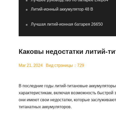
Литий-ионный аккумулятор 48 В
Лучшая литий-ионная батарея 26650
Каковы недостатки литий-т
Mar 21, 2024 Вид страницы：729
В последние годы литий-титановые аккумулятор
характеристикам, включая возможность быстрой з
они имеют свои недостатки, которые заслуживают 
титанатных аккумуляторов.