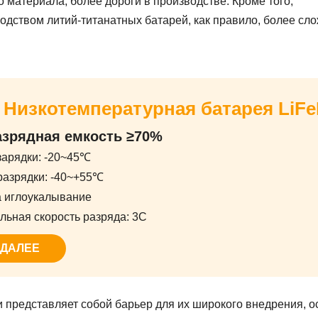
о материала, более дороги в производстве. Кроме того,
дством литий-титанатных батарей, как правило, более сло
A Низкотемпературная батарея LiF
азрядная емкость ≥70%
зарядки: -20~45℃
разрядки: -40~+55℃
а иглоукалывание
льная скорость разряда: 3C
 ДАЛЕЕ
 представляет собой барьер для их широкого внедрения, 