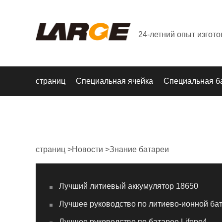
24-летний опыт изгот
страниц
Специальная ячейка
Специальная б
страниц
>
Новости
>
Знание батареи
Лучший литиевый аккумулятор 18650
Лучшее руководство по литиево-ионной ба
Лучшее руководство по батарее Lifepo4