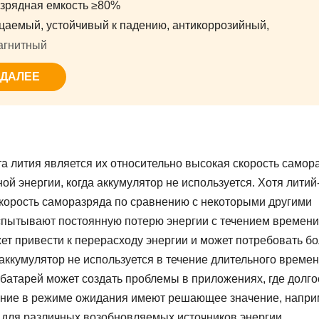
азрядная емкость ≥80%
аемый, устойчивый к падению, антикоррозийный,
агнитный
 ДАЛЕЕ
а лития является их относительно высокая скорость самор
й энергии, когда аккумулятор не используется. Хотя литий
корость саморазряда по сравнению с некоторыми другими
спытывают постоянную потерю энергии с течением времени
жет привести к перерасходу энергии и может потребовать б
а аккумулятор не используется в течение длительного време
 батарей может создать проблемы в приложениях, где долг
ение в режиме ожидания имеют решающее значение, напри
 для различных возобновляемых источников энергии.