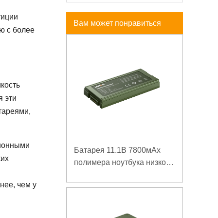
тиции
Вам может понравиться
ю с более
мкость
я эти
тареями,
-ионными
Батарея 11.1В 7800мАх
ких
полимера ноутбука низкой
температуры высокой
нее, чем у
плотности энергии
изрезанная