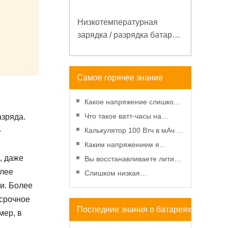
Низкотемпературная
зарядка / разрядка батареи
LiFePO4 32V 20Ah для
базовой станции
электросвязи с
Самое горячее знание
коммуникацией RS485
батареи
Какое напряжение слишком
низкое для батарейки АА?
Что такое ватт-часы на
азряда.
Минимальное напряжение,
аккумуляторе - введение и
-
Калькулятор 100 Втч в мАч -
вольтметр и старение
расчет?
Введение, преобразование и
Каким напряжением я
использование
должен заряжать
, даже
Вы восстанавливаете литий-
аккумулятор 3,7 В?
олее
ионную батарею в
Слишком низкая
морозильной камере?
ни. Более
температура батареи -
эффекты и решения
осрочное
Последние знания о батареях
мер, в