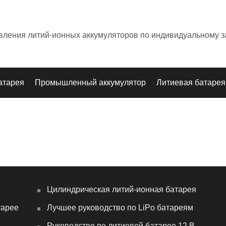
овления литий-ионных аккумуляторов по индивидуальному з
атарея
Промышленный аккумулятор
Литиевая батарея
Цилиндрическая литий-ионная батарея
тарее
Лучшее руководство по LiPo батареям
Руководство по литиевой батарее 12 В