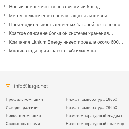
Новый энергетически независимый бренд,
направленный на политическое руководство, чтобы
Метод подключения панели защиты литиевой
удвоить свое давление
батареи
Производительность литиевых батарей постепенно
улучшилась.
Краткое описание большой системы хранения
энергии Tesla Powerpack
Компания Lithium Energy инвестировала около 600
миллионов юаней в создание дочерних компаний.
Многие люди призывают к субсидиям на
эксплуатацию новых автомобилей в сфере логистики
энергии.
info@large.net
Профиль компании
Низкая температура 18650
История развития
Низкая температура 26650
Новости компании
Низкотемпературный квадрат
Свяжитесь с нами
Низкотемпературный полимер