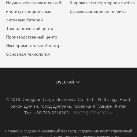
Научно-исследовательский
Широкая температурная ячейка
институт специальных
Взрывозащищенная ячейка
литиевых батарей
Технологический центр
Производственный центр
Экспериментальный центр
Основная технология
русский
© 2018 Dongguan Large Electronics Co., Ltd. | № 8 Jingyi Road,
район Дунчэн, город Дунгуань, провинция Гуандун, Китай
Тел. +86-769-23182621
|
粤ICP备07049936号
Страница содержит машинный перевод, содержание носит справочный
характер, исходный текст имеет преимущественную силу.