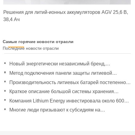
Решения для литий-ионных аккумуляторов AGV 25,6 В,
38,4 Ач
Самые горячие новости отрасли
Последние новости отрасли
Новый энергетически независимый бренд,
направленный на политическое руководство, чтобы
Метод подключения панели защиты литиевой
удвоить свое давление
батареи
Производительность литиевых батарей постепенно
улучшилась.
Краткое описание большой системы хранения
энергии Tesla Powerpack
Компания Lithium Energy инвестировала около 600
миллионов юаней в создание дочерних компаний.
Многие люди призывают к субсидиям на
эксплуатацию новых автомобилей в сфере логистики
энергии.