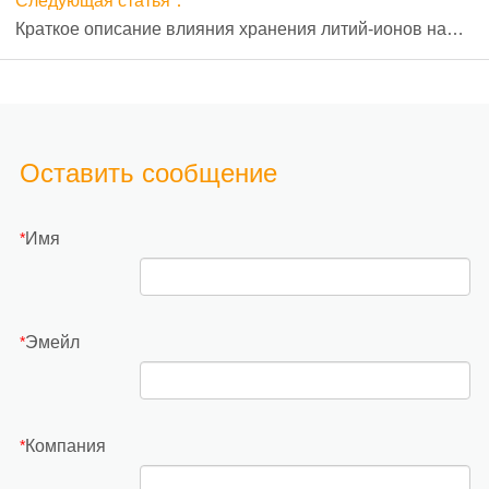
аккумуляторов
Следующая статья：
Краткое описание влияния хранения литий-ионов на
плотность энергии литий-ионных батарей
Оставить сообщение
Имя
*
Эмейл
*
Компания
*