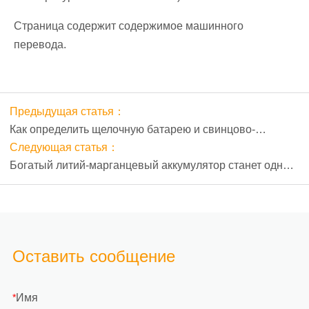
Страница содержит содержимое машинного
перевода.
Предыдущая статья：
Как определить щелочную батарею и свинцово-
кислотные батареи?
Следующая статья：
Богатый литий-марганцевый аккумулятор станет одним
из основных продуктов для аккумуляторных батарей.
Оставить сообщение
Имя
*