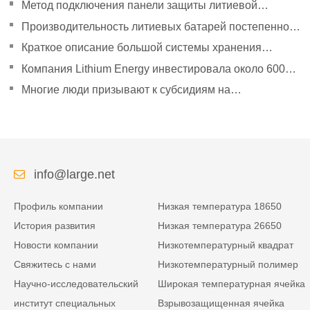
направленный на политическое руководство, чтобы
Метод подключения панели защиты литиевой
удвоить свое давление
батареи
Производительность литиевых батарей постепенно
улучшилась.
Краткое описание большой системы хранения
энергии Tesla Powerpack
Компания Lithium Energy инвестировала около 600
миллионов юаней в создание дочерних компаний.
Многие люди призывают к субсидиям на
эксплуатацию новых автомобилей в сфере логистики
энергии.
info@large.net
Профиль компании
Низкая температура 18650
История развития
Низкая температура 26650
Новости компании
Низкотемпературный квадрат
Свяжитесь с нами
Низкотемпературный полимер
Научно-исследовательский
Широкая температурная ячейка
институт специальных
Взрывозащищенная ячейка