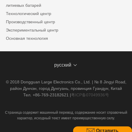
литиевых батарей
Технологический центр
Производственный центр
Экспериментальный центр
Основная технология
русский
© 2018 Dongguan Large Electronics Co., Ltd. | № 8 Jingyi Road,
район Дунчэн, город Дунгуань, провинция Гуандун, Китай
Тел. +86-769-23182621
|
粤ICP备07049936号
Страница содержит машинный перевод, содержание носит справочный
характер, исходный текст имеет преимущественную силу.
Оставить