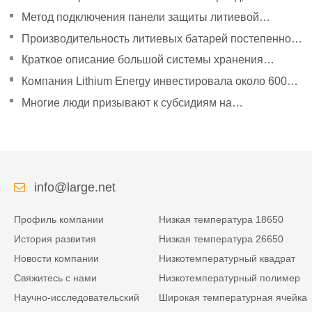
направленный на политическое руководство, чтобы
Метод подключения панели защиты литиевой
удвоить свое давление
батареи
Производительность литиевых батарей постепенно
улучшилась.
Краткое описание большой системы хранения
энергии Tesla Powerpack
Компания Lithium Energy инвестировала около 600
миллионов юаней в создание дочерних компаний.
Многие люди призывают к субсидиям на
эксплуатацию новых автомобилей в сфере логистики
энергии.
info@large.net
Профиль компании
Низкая температура 18650
История развития
Низкая температура 26650
Новости компании
Низкотемпературный квадрат
Свяжитесь с нами
Низкотемпературный полимер
Научно-исследовательский
Широкая температурная ячейка