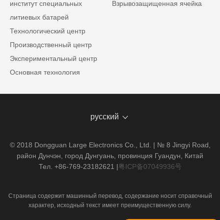
институт специальных
Взрывозащищенная ячейка
литиевых батарей
Технологический центр
Производственный центр
Экспериментальный центр
Основная технология
русский
© 2018 Dongguan Large Electronics Co., Ltd. | № 8 Jingyi Road,
район Дунчэн, город Дунгуань, провинция Гуандун, Китай
Тел. +86-769-23182621
|
粤ICP备07049936号
Страница содержит машинный перевод, содержание носит справочный
характер, исходный текст имеет преимущественную силу.