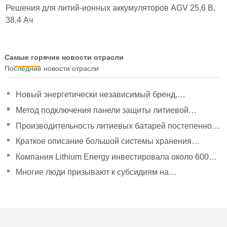
Решения для литий-ионных аккумуляторов AGV 25,6 В,
38,4 Ач
Самые горячие новости отрасли
Последние новости отрасли
Новый энергетически независимый бренд,
направленный на политическое руководство, чтобы
Метод подключения панели защиты литиевой
удвоить свое давление
батареи
Производительность литиевых батарей постепенно
улучшилась.
Краткое описание большой системы хранения
энергии Tesla Powerpack
Компания Lithium Energy инвестировала около 600
миллионов юаней в создание дочерних компаний.
Многие люди призывают к субсидиям на
эксплуатацию новых автомобилей в сфере логистики
энергии.